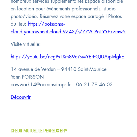
nombreux services supplémentaires Espace disponible
en location pour événements professionnels, studio
photo/vidéo. Réservez votre espace partagé ! Photos
du lieu:
https://poissonss-
cloud.yourownnet.cloud:9743/s/7Z2CPoTYYEkzmw5
Visite virtuelle:
https://youtu.be/ncgPsTXm89c?si=YErPGJUAipIvlgkE
14 avenue de Verdun – 94410 Saint-Maurice
Yann POISSON
cowwork14@oceansdrops.fr – 06 21 79 46 03
Découvrir
CREDIT MUTUEL LE PERREUX BRY