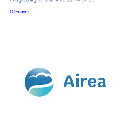
f.verguet2@gmail.com – 06 22 74 67 25
Découvrir